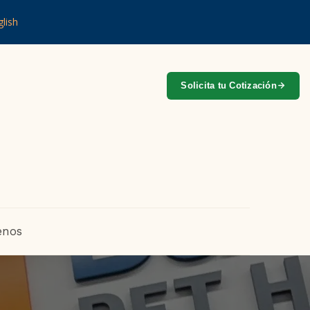
lish
Solicita tu Cotización
enos