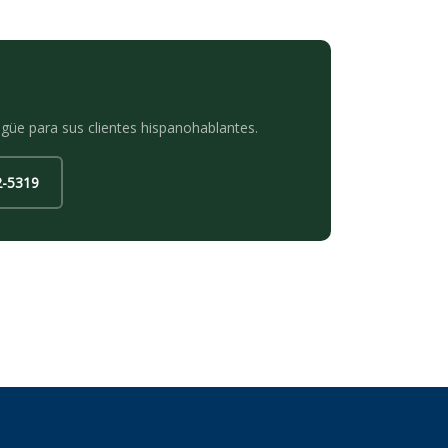
ingüe para sus clientes hispanohablantes.
2-5319