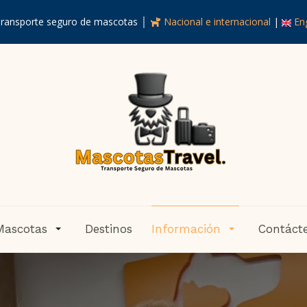
ransporte seguro de mascotas │
Nacional e internacional
|
Eng
Mascotas
Destinos
Información
Contáct