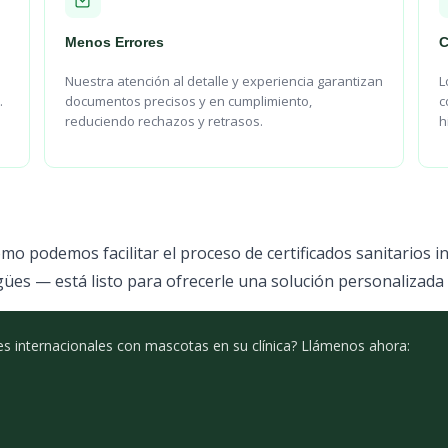
Menos Errores
C
Nuestra atención al detalle y experiencia garantizan
L
.
documentos precisos y en cumplimiento,
c
reduciendo rechazos y retrasos.
h
 podemos facilitar el proceso de certificados sanitarios int
ües — está listo para ofrecerle una solución personalizada
jes internacionales con mascotas en su clínica? Llámenos ahora: