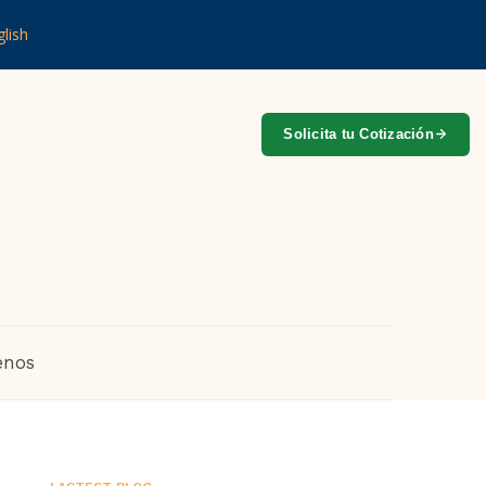
lish
Solicita tu Cotización
enos